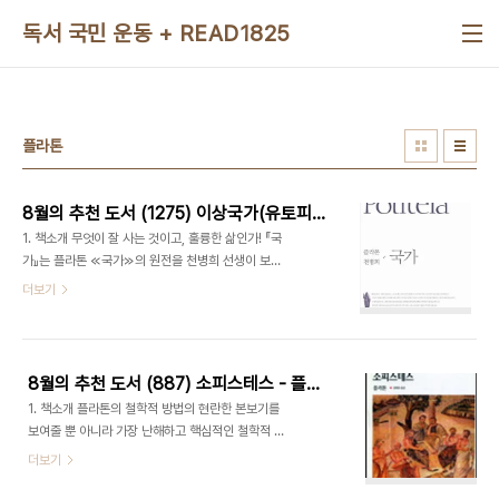
본문 바로가기
독서 국민 운동 + READ1825
플라톤
8월의 추천 도서 (1275) 이상국가(유토피아) - 플라톤
1. 책소개 무엇이 잘 사는 것이고, 훌륭한 삶인가! 『국
가』는 플라톤 ≪국가≫의 원전을 천병희 선생이 보다
쉽게 번역하여 담은 책이다. ‘정치란 무엇인가’ ‘이상
더보기
국가’란 어떤 것인가 등의 물음에 답하고 있는 고전으
로, 이 책은 정의로운 국가 건설에 필요한 청사진을
제시한다. ‘정의’가 무엇인지 아는 철학자가 이끄는
철인 통치의 필요성, 수호자에게 필요한 자질과 교육
8월의 추천 도서 (887) 소피스테스 - 플라톤
법 등 정치적 논의나 정치철학에 머무르지 않고 형이
1. 책소개 플라톤의 철학적 방법의 현란한 본보기를
상학, 윤리학, 인식론, 교육, 경제 등에 대한 다양한
보여줄 뿐 아니라 가장 난해하고 핵심적인 철학적 내
주제를 제시한다. 무엇이 잘 사는 것이고 훌륭한 삶인
용을 담고 있는 후기 대화편. 는 `정치가`와 함께 형
더보기
가에 관한 이야기를 담은 이 책에는 국가란 무엇인가,
상들의 상호결합관계를 본격적으로 다루고 있는 대
정의란 무엇인가, 정의와 불의 중 어느 쪽이 유익한
화편으로 변증술의 과정을 훌륭히 보여주고 있다.