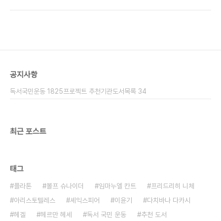
톤이 소크라테스의 인격을 부각시킨 책이다. 저자소
력의 결과이다. - 출처 : 교보문고 2. 작가 소개 플라
개 플라톤 플라톤(기원전 427~347)은 기원전
톤 플라톤(기원전 427~347)은 기원전..
427년경 그리스 아테네에서 태어난 철학자이다. 플
라톤은 저 유명한 펠로폰네소스 전쟁이 시작된 지 4
년째 되는 해에 태어났으며, 전쟁은 기원전 404년
에 아테네의 패배로 끝났으므로 전쟁 속에서 태어나
전쟁 속에서 성장하여 성인이 된다. 그는 맹목적인 삶
공지사항
보다는 의미를 부여할 수 있는 삶이 중요하다는 것을
소크라테스를 통해 배웠다. 플라톤의 집안은 비교적
독서국민운동 1825프로젝트 추천기관도서목록 34
상류계급이었고 그러한 배경을 가진 젊은이들이 대
부분 그러하..
최근 포스트
태그
플라톤
볼프 슈나이더
임마누엘 칸트
프리드리히 니체
아리스토텔레스
셰익스피어
이윤기
다치바나 다카시
헤겔
헤르만 헤세
독서 국민 운동
추천 도서