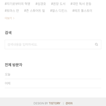
자기로부터의 혁명
심경호
권장 도서
국민 독서 운동
토마스 만
존 스튜어트 밀
찰스 디킨스
레프 톨스토이
더보기
검색
전체 방문자
오늘
어제
DESIGN BY
TISTORY
관리자