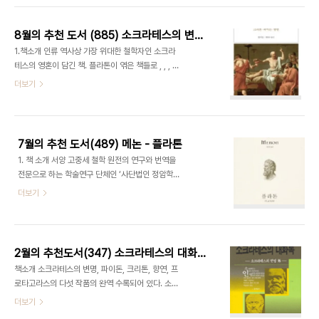
가, 정의란 강한 자의 이익인가, 올바르게 살아야 하
[인터넷 교보문고 제공] 2. 저자소개 플라톤 플라톤
는 이유는 무엇인가, 철인으로서..
은 기원전 427년경에 태어난 고대 그리스의 철학자
8월의 추천 도서 (885) 소크라테스의 변명 (크리톤(C),파이돈, 향연)-플라톤
이다. 아버지는 아리스톤, 어머니는 페릭티오네인데,
1.책소개 인류 역사상 가장 위대한 철학자인 소크라
두 사람 모두 명문가 출신이다. 그에게는 형이 둘 있
테스의 영혼이 담긴 책. 플라톤이 엮은 책들로 , , , 등
었는데, 《국가》 편에서 소크라테스와 대화를 하게 되
4편을 묶었다. 산문문학의 정수로 여겨지며 소크라
더보기
는 아데이만토스와 글라우콘이 그들이다. 그리고 누
테스의 철학적 진 수를 보여준다. [인터넷 교보문고
나로 포토네가 있었고, 이 누나한테서 태어난 스페우
제공] 2.저자소개 플라톤 플라톤(기원전
시포스는 플라톤이 죽은 뒤 그의 아카데미아의 원장
427~347)은 기원전 427년경 그리스 아테네에서
이 된다. 플라톤의 어린 시절과 청년기는 아테네가 전
태어난 철학자이다. 플라톤은 유명한 펠로폰네소스
쟁과..
7월의 추천 도서(489) 메논 - 플라톤
전쟁이 시작된 지 4년째 되는 해에 태어났으며, 전쟁
1. 책 소개 서양 고중세 철학 원전의 연구와 번역을
은 기원전 404년에 아테네의 패배로 끝났으므로 전
전문으로 하는 학술연구 단체인 ‘사단법인 정암학
쟁 속에서 태어나 전쟁 속에서 성장하여 성인이 된다.
당’의 플라톤 대화편, 이 출간되었다. 2007년 출간
더보기
그는 맹목적인 삶보다는 의미를 부여할 수 있는 삶이
된 , , , , , 에 이은 또 하나의 대화편이 우리글로 출간
중요하다는 것을 소크라테스를 통해 배웠다. 플라톤
된 것이다. 서양철학의 근원으로 일컬어지는 플라톤
의 집안은 비교적 상류계급이었고 그러한 배경을 가
의 저작을 그리스어에서 직접 우리말로 만나게 하겠
진 젊은이들이 대부분 그러하듯이 그 또한 한때 정치
다며 지난 2000년 본격적인 ‘학당’으로 출범한 정
에 ..
2월의 추천도서(347) 소크라테스의 대화록 - 플라톤
암학당의 기획의도는 이번 대화편 을 통해서도 명료
책소개 소크라테스의 변명, 파이돈, 크리톤, 향연, 프
한 우리말로서 본문을 옮기는 것은 물론 풍부한 주석
로타고라스의 다섯 작품의 완역 수록되어 있다. 소크
의 내용을 통해서도 다시 한 번 확인된다. 옮긴이의
라테스는 독특한 문답식 대화로써 상대방의 오류와
더보기
작품해설과 상세한 찾아보기 항목은 독자의 원전 이
모순을 드러내어 무지를 스스로 깨닫도록 한다. 플라
해를 돕기 위한 옮긴이와 정암학당의 보이지 않는 노