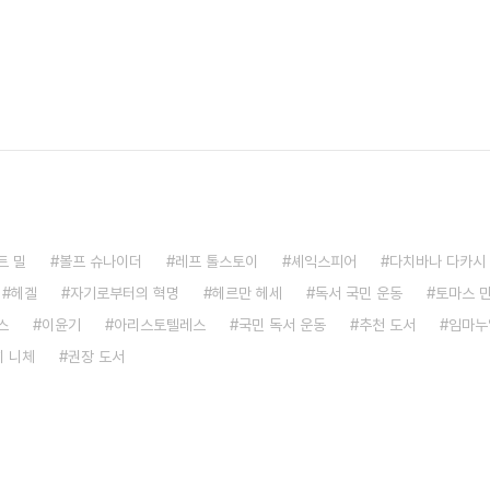
트 밀
볼프 슈나이더
레프 톨스토이
셰익스피어
다치바나 다카시
헤겔
자기로부터의 혁명
헤르만 헤세
독서 국민 운동
토마스 
스
이윤기
아리스토텔레스
국민 독서 운동
추천 도서
임마누
 니체
권장 도서