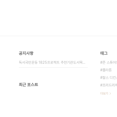
공지사항
태그
독서국민운동 1825프로젝트 추천기관도서목록 34
존 스튜어
플라톤
찰스 디킨
최근 포스트
프리드리히
더보기