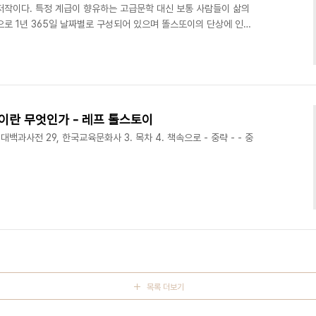
저작이다. 특정 계급이 향유하는 고급문학 대신 보통 사람들이 삶의
으로 1년 365일 날짜별로 구성되어 있으며 똘스또이의 단상에 인용
 한 주간의 도덕, 철학, 종교적 주제에 상응하는 짧은 이야기 '이레
은 이야기들은 똘스또이가 직접 쓴 글을 포함해 빅토르위고, 도스또예
발췌했거나 개작한 것이다. [미디어 리뷰] 국제신문 : 부유한 귀족의
세계적인 문호가 된 후 시골 간이역에서 폐..
술이란 무엇인가 - 레프 톨스토이
대백과사전 29, 한국교육문화사 3. 목차 4. 책속으로 - 중략 - - 중
목록 더보기