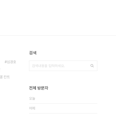
검색
심경호
만
엘 칸트
전체 방문자
오늘
어제