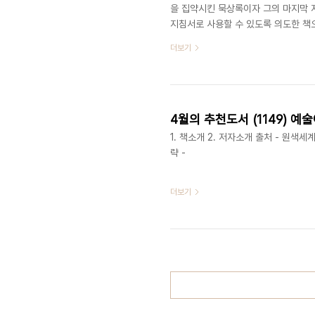
을 집약시킨 묵상록이자 그의 마지막 
지침서로 사용할 수 있도록 의도한 책
문을 덧붙인 형식이다. 매주 끝부분에는
더보기
째 읽을거리'를 덧붙였다. 52개의 짦
프스끼, 빠스칼, 체호프 등의 글에서 
아들로 태어나 인류의 양심을 대변하는 
4월의 추천도서 (1149) 예
1. 책소개 2. 저자소개 출처 - 원색세계
략 -
더보기