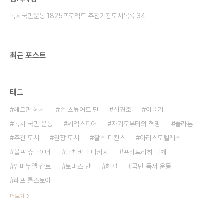
르크 빌헬름 프리드리히 헤겔 헤겔은 독일 철학의 3
독서국민운동 1825프로젝트 추천기관도서목록 34
대 거장 중 한 사람이다. 그의 '정신현상학'은..
최근 포스트
태그
헤르만 헤세
존 스튜어트 밀
심경호
이윤기
독서 국민 운동
셰익스피어
자기로부터의 혁명
플라톤
추천 도서
권장 도서
찰스 디킨스
아리스토텔레스
볼프 슈나이더
다치바나 다카시
프리드리히 니체
임마누엘 칸트
토마스 만
헤겔
국민 독서 운동
레프 톨스토이
더보기