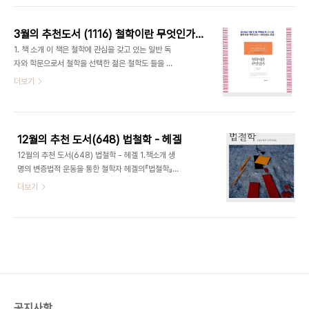
3월의 추천도서 (1116) 철학이란 무엇인가 - 버트런드 러셀
1. 책 소개 이 책은 철학에 관심을 갖고 있는 일반 독
자와 학문으로서 철학을 선택한 젊은 철학도 들을 위
한 입문서이다. 오랜 세월에 걸쳐 철학자들 사이에서
더보기
끊임없이 논의되었던 문제들과 인간이 지니고 있는
여러 문제들에 대해 간략하고 이해하기 쉽게 설명하
며 밀도있는 해답을 제시한다. 러셀은 유럽의 합리성
을 바탕으로 비합리적으로 진행되는 현대 사회의 동
12월의 추천 도서(648) 법철학 - 헤겔
향과 현대인의 어리석은 행동 양태를 냉철하게 분석
12월의 추천 도서(648) 법철학 - 헤겔 1.책소개 생
하였으며 과학적 정신을 견지하며 전통적 사상과 미
명의 변증법적 운동을 통한 철학자 헤겔의『법철학』.
신적 윤리에 맞서 인간의 진정한 모습을 추구하는데
이 책은 법의 본질에 관하여 규명한 것으로 근대 시민
더보기
혼신의 힘을 다하였다. 2.저자 버트런드 러셀20세기
사회와 국가에서의 법의 역할은 어떠한 것이며, 자유
최고의 지성, 가장 영향력 있는 지식인, 여성 성해방
의지를 지닌 인격에서 도덕적 주체로 발전하기 위한
운동가, 전투적 평화주의자, 철학ㆍ수학ㆍ과학ㆍ교
법의 영역과 인류 공동체의 현실과 위상에 관하여 서
육ㆍ정치ㆍ예술과 종교를 아우르는 전방위 문학가로
술한다. 주체적 자유의 원리를 최대한 보장하면서 이
서 19세기 ..
를 어떻게 전체의 안녕과 복리와 조화를 이루는가에
관하여 모색하고 그 어떤 참다운 존재도 무한성도 자
기 자신과의 구별을 안고 가는 모순적이며 변증법적
인 전도 전변의 요소가 가상에 지나지 않는다고 헤겔
공지사항
은 말한다. 출처 - 인터넷 교보문고 2.저자소개 게오