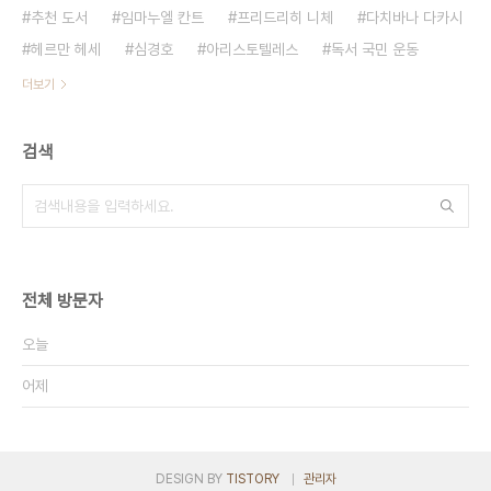
추천 도서
임마누엘 칸트
프리드리히 니체
다치바나 다카시
헤르만 헤세
심경호
아리스토텔레스
독서 국민 운동
더보기
검색
전체 방문자
오늘
어제
DESIGN BY
TISTORY
관리자