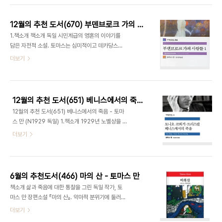
오리엔트의 유대 전설과 바빌론·이집트 신화 읽기 그
렇다면 우리 주인공 요셉은 누구의 ..
12월의 추천 도서(670) 부덴브로크 가의 사람들 - 토마스 만
1.책소개 책소개 독일 시민계급의 영혼의 이야기를
담은 자전적 소설. 토마스는 심미적이고 데카당스한
충동을 지닌 반면, 할아버지로부터 물려받은 가문에
더보기
대한 자부심과 시민 생활에 대한 동경 또한 동시에 지
니고 있다. 그는 자신의 예술 의지에서 나오는 데카당
스한 측면을 시민적 삶이 지닌 미덕들을 통해 극복하
려 한다. 이 극복 의지는 처음에는 자연스럽게 발현되
12월의 추천 도서(651) 베니스에서의 죽음 - 토마스 만 (N1929 독일)
지만 시간이 지날수록 점차 그에게 긴장과 압박감을
12월의 추천 도서(651) 베니스에서의 죽음 - 토마
더해 준다. 결국 그의 내면에 들끓는 데카당스한 욕망
스 만 (N1929 독일) 1.책소개 1929년 노벨상을 수
과 시민 생활을 영위하고자 하는 그의 의지가 점점 더
상한 독일작가의 단편집. 경건한 시민적 세계와 관능
더보기
갈등을 불러일으키고 그의 모습은 점차 시민이 아닌
적 세계를 반어적으로 그린 소설들로 순진무구한 젊
시민의 역을 연기하는 배우의 모습으로 전락해 간다.
은이의 사랑을 그린 , 질병과 인간사이의 상관관계를
출처 - 인터넷 교보문고 제공 2.저자소개 토마스 만
그린 예술가소설 ,, 등 8편의 단편수록. 에 실린 토마
1875년 북독일 뤼베크에서 태어났다. 아버지..
스 만의 단편소설들은 경건한 시민적 세계와 관능적,
6월의 추천도서(466) 마의 산 - 토마스 만
예술적 세계 사이의 긴장의 자장에서 나온 산물이다.
책소개 삶과 죽음에 대한 통찰을 그린 독일 작가, 토
토마스 만은 이 두 세계 사이에서 항상 갈등을 느끼며
마스 만 장편소설 『마의 산』. 악마적 분위기에 둘러싸
어느 하나도 온전한 자기 고유의 세계로서 사랑할 수
인 요양원을 배경으로, 암담한 미래에 대한 성찰과 그
더보기
없는 입장이었다. 토니오 크뢰거의 이 말에서 초기 토
것을 극복하기 위한 대안으로서의 교양적 지표를 추
마스 만의 이상적 예 술가상이 분명히 드러나는데, 그