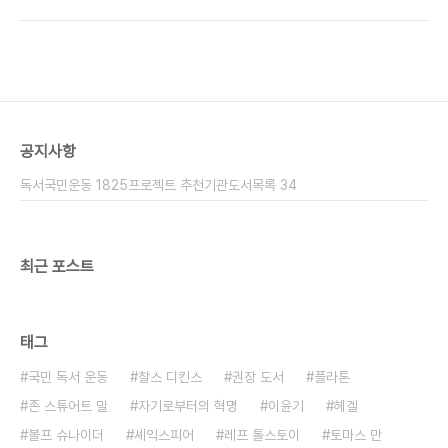
구하고 있다. 작가는 이 작품을 통해 참된 인도주의
것은 예술가의 모습이 아니라, 을 간직하고 있는 예술
정신을 추구하면서 바람직한 비정치적 인간 모형을
가의 모습이다. - 안삼환 출..
제시한다. 스위스 산중 요양소를 무대로 삶과 죽음의
주제를 깊이있게 파고 든다. 사촌형을 찾아 결핵요양
소에 들른 주인공 한스 카스토르프는 죽음과 질병이
지배하는 '마의 산의 매력에 빠져 1주일 예정으로 왔
다가 7년을 머무르는데…. 저자소개 1875년 북독일
공지사항
뤼베크에서 태어났다. 아버지 토마스 요한 하인리히
만은 곡물상이자 시의회 의원이고, 어머니 율리아는
독서국민운동 1825프로젝트 추천기관도서목록 34
반은 포르투갈계이고 반은 크레올계인 남부 출신으
로..
최근 포스트
태그
국민 독서 운동
찰스 디킨스
권장 도서
플라톤
존 스튜어트 밀
자기로부터의 혁명
이윤기
헤겔
볼프 슈나이더
셰익스피어
레프 톨스토이
토마스 만