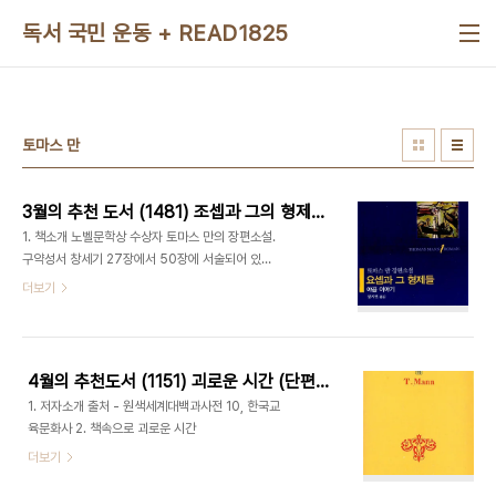
본문 바로가기
독서 국민 운동 + READ1825
토마스 만
3월의 추천 도서 (1481) 조셉과 그의 형제들(요셉과 그 형제들) - 토마스 만
1. 책소개 노벨문학상 수상자 토마스 만의 장편소설.
구약성서 창세기 27장에서 50장에 서술되어 있는
야콥과 요젭에 대한 이야기를 바탕으로 기독교 전통
더보기
과 고대 메소포타미아와 이집트 문명을 두루 포함시
켰다. , , , 등 4부작의 이야기를 총 6권으로 나누어
서술했다. 집필기간이 12년, 번역기간이 3년 3개월
에 이르는 방대한 양의 장편소설이다. 양장본. 출처 -
4월의 추천도서 (1151) 괴로운 시간 (단편) - 토마스 만
인터넷 교보문고 제공 2. 저자소개 T.만 자필원고
1. 저자소개 출처 - 원색세계대백과사전 10, 한국교
《부덴브로크 일가》 노벨문학상의 상장 T.만의 초상
육문화사 2. 책속으로 괴로운 시간
《부덴브로크가의 사람들》의 무대가 된 만가(家)의
더보기
건물 만가(家)에 대대로 전래되는 성서. 《부덴브로크
가의 사람들》에도 등장한다. 3. 출판사 서평 ■ 고대