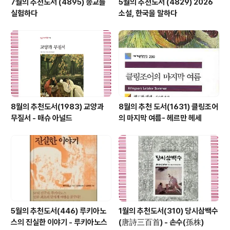
7월의 추천도서 (4895) 종교를
5월의 추천도서 (4829) 2026
실험하다
소설, 한국을 말하다
8월의 추천도서(1983) 교양과
8월의 추천 도서(1631) 클링조어
무질서 - 매슈 아널드
의 마지막 여름- 헤르만 헤세
5월의 추천도서(446) 루키아노
1월의 추천도서(310) 당시삼백수
스의 진실한 이야기 - 루키아노스
(唐詩三百首) - 손수(孫株)