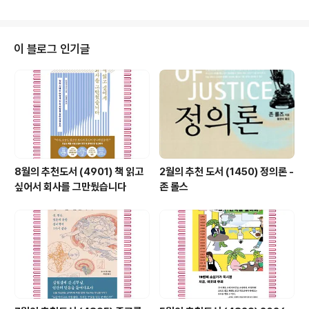
헌은 자연철학 분야에 있었고 과학방법론 ·귀납법 등의 논
리 제창에 있었다. 런던 출생. 르네상스 후의 근대철학, 특
히 영국 고전경험론의 창시자이다. 엘리자베스 여왕 치하
에서 국회의원이 되었고, 제임스 1세 치하에서는 사법장관
이 블로그 인기글
과 기타 요직을 지내 ‘벨럼의 남작’, 이어서 ‘오르반즈의 자
작’이 되었다. 1613년에 검찰총장, 1618년에 대법관 등 날
로 권세가 높아갔으나, 수뢰(收賂) 사건으로 의회의 탄핵
을 받아 관직과 지위를 박탈당하고 정계에서 실각된 후 만
년을 실의 속에 보내면서 연구..
8월의 추천도서 (4901) 책 읽고
2월의 추천 도서 (1450) 정의론 -
싶어서 회사를 그만뒀습니다
존 롤스