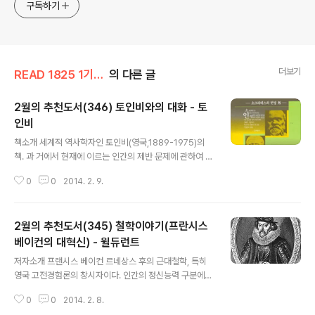
구독하기
더보기
READ 1825 1기(13.3~18.2)
의 다른 글
2월의 추천도서(346) 토인비와의 대화 - 토
인비
글 내용
책소개 세계적 역사학자인 토인비(영국,1889-1975)의
책. 과 거에서 현재에 이르는 인간의 제반 문제에 관하여 동
양의 젊은 세대가 안고있는 문제에 답한 책. 오늘을 살아가
0
0
2014. 2. 9.
는 보람, 삶과 죽음, 사랑과 성, 학문과 교육, 젊은 세대에 기
대한다 등 8개 장으로 엮었다. 저자소개 아놀드 조셉 토인
비 전형적인 지식 계급 가문 출신으로 아버지는 사회사업
2월의 추천도서(345) 철학이야기(프란시스
가였고 어머니는 학사 출신의 재원이었다. 토인비의 역사
에 대한 흥미는 매일 밤 어머니에게 자장가 대신 들은 이야
베이컨의 대혁신) - 윌듀런트
글 내용
기들에서 싹텄다고 한다. 열세 살 때 그리스어와 라틴어 교
저자소개 프랜시스 베이컨 르네상스 후의 근대철학, 특히
육을 받기 시작한 그는 옥스퍼드 대학교 베일리얼 칼리지
영국 고전경험론의 창시자이다. 인간의 정신능력 구분에
에서 고대사를 전공한 뒤, 영국 고고대학원 연구원, 베일리
따라서 학문을 역사 ·시학 ·철학으로 구분했다. 다시 철학을
얼 칼리지 특별연구원 겸 지도교수를 거쳐 파리평화회의
0
0
2014. 2. 8.
신학과 자연철학으로 나누었는데, 그의 최대의 관심과 공
전문위원, 런던대학 비잔틴 ..