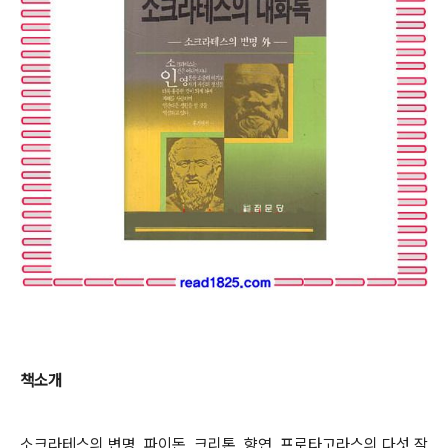
책소개
소크라테스의 변명, 파이돈, 크리톤, 향연, 프로타고라스의 다섯 작