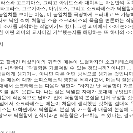
라스와 고르기아스, 그리고 아뉘토스와 대치되는 자신만의 독
로타고라스, 고르기아스, 아뉘토스, 그리고 소크라테스가 탁월
불일치를 보이는 이상, 이 불일치를 극명하게 드러내고 또 가능
자로 낙인 찍혀 처형된 스승 소크라테스의 죽음을 변론하는 작
 소재를 파악하는 작업이기도 했다. 그런 의미에서 <<메논>
또한 어떤 의미의 교사이길 거부했는지를 해명하는 또 하나의 <
서
하고 잘생긴 테살리아의 귀족인 메논이 노철학자인 소크라테스에
 시작한다: “탁월함은 가르쳐질 수 있는 것입니까? 아니면 …
람들에게 생기거나, 아니면 다른 어떤 방식으로 생기는 것입니까
는 메논에 대한 소피스테스의 영향을 목격하고서, 메논의 질문
대해서 소크라테스는 다음과 말한다. “하지만 난 탁월함이 가르
지를 알지 못합니다. 나는 실은 탁월함 자체가 도대체 무엇인지
질문에 직접적으로 답하기 전에 탁월함의 본질을 먼저 규정할 것
시점에서 소크라테스는 메논이 처음에 생각했던 것처럼 절대적 
테스는 대화편에서 탁월함의 본질 및 가르침과 배움의 본질에 
탕으로 탁월함이 인식이라면 탁월함은 가르쳐질 수 있다는, 결코