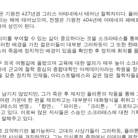
7)은 기원전 427년경 그리스 아테네에서 태어난 철학자이다. 
되는 해에 태어났으며, 전쟁은 기원전 404년에 아테네의 패
여 성인이 된다.
의미를 부여할 수 있는 삶이 중요하다는 것을 소크라테스를 통해
러한 배경을 가진 젊은이들이 대부분 그러하듯이 그 또한 한때 
의 죽음에 정치적인 배경이 있음을 확인한 후 정치에 회의를 품
주 외국 여행길에 올랐으며 교육에 대한 열의가 매우 높아 소크
테네 근교에 철학 중심의 종합대학인 아케데미아라는 학원을 창
을 갖춘 정치적 인재들, 아리스토텔레스와 같은 많은 철학자들
남기지 않았지만, 그가 죽은 후 제자인 플라톤의 작품을 통해
30여편 가운데 한 편을 제외하고는 대부분이 대화형식을 취하고
크라테스의 변명』 『향연』 『파이돈』 『크리톤』 『프로타고
고 있다. 이로써 많은 저서들은 스승인 소크라테스에 대한 기
 말해주고 있다.
로 요약하기란 불가능하다. 고대의 사상가들이 그러하듯, 플라톤
합적 사상을 개진하였다. 그는 인식론적 측면에서 이데아를 제