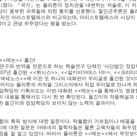
시켰다. 『국가』는 플라톤의 정치관을 대변하는 저술로, 이 
양이 풍부한 귀족들에 의한 통치를 선호했다. 철인군주론은 플
 제자인 아리스토텔레스와 비교되는데, 아리스토텔레스의 사상이
적이고 관념 위주였다는 평을 받는다.
<<메논>> 출간!
연구와 번역을 전문으로 하는 학술연구 단체인 ‘사단법인 정암학
07년 출간된 <<뤼시스>>, <<알키비아데스 I·II>>, <<크리티
메넥세노스>>에 이은 또 하나의 대화편이 우리글로 출간된 것이
어지는 플라톤의 저작을 그리스어에서 직접 우리말로 만나게 하겠
정암학당의 기획의도는 이번 대화편 <<메논>>을 통해서도 명
의 내용을 통해서도 다시 한 번 확인된다. 옮긴이의 작품해설과
한 옮긴이와 정암학당의 보이지 않는 노력의 결과이다.
함의 획득 방식에 대한 질문이다. 탁월함이 가르침이나 배움을 
지에 대한 질문은 아테네의 철학자들은 물론 교육자들의 화두였으
 점을 잘 알고 있었다. 따라서 플라톤은 <<메논>>에서 무엇