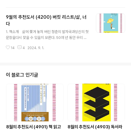
열하게 쌓아 올린 독자적인 철학은 ..
자기 삶의 편력이 아니라 다양한 소재들을 자유롭게 이어
나감으로써 훨씬 풍부한 사색을 담은 에세이를 창조했다.
9월의 추천도서 (4200) 버킷 리스트/삶, 너
저자가 콘서트 피아니스트로서 겪고 관찰한 일들, 즉 그가
살아가는 세계에 관한 묘사로 확대된다. 일류 콘서트 피아
다
글 내용
니스트가 아니면 볼 수 없는 풍경들이 가득하다. 공연 직전,
1. 책소개 삶에 쫓겨 놓쳐 버린 청춘의 발자국과당신의 첫
대기실의 거울에 비친 자신을 타인으로 인식하면서 시작되
문장을다시 찾을 수 있을지 모른다. 50여 년 동안 우리 곁
어 한 개인의 편력과 피아노 음악의 역사, 세계의 다양한 장
에서 세상에 대한 ‘바라봄’을 시로 전해 온 나태주 시인, 이
소들과 몰개성한 호텔방들을 이야기한다. 세계 도처에 흩
14
4
2024. 9. 1.
번에는 그가 시로 한 글자 한 글자 꾹꾹 눌러 쓴 버킷 리스
어져 있는 개성적이고도 아름다운..
트를 독자에게 전한다.2007년 교장 퇴임을 앞두고 췌장암
으로 오랜 기간 투병 생활을 겪었던 그는 한 인터뷰에서
“기적적으로 회복해 13년째 제2의 삶을 살아가고 있다”고
전했다. 또한 “투병하며 첫날처럼 마지막 날을 사는 일이
이 블로그 인기글
가장 중요하단 걸 이해하게 됐”다고 덧붙이며 죽음 역시 삶
못지않게 소중한 것임을 깨달았다고 밝힌 바 있다.시집 『버
킷 리스트』는 이러한 그의 ‘삶과 죽음에 대한 바라봄’이 고
스란히 녹아 있는 시를 묶은 것으로, 독자가 그들만의 “첫
문장을..
8월의 추천도서 (4901) 책 읽고
8월의 추천도서 (4903) 독서라