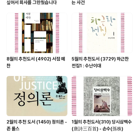
싶어서 회사를 그만뒀습니다
는 사건
8월의 추천도서 (4902) 서점 예
5월의 추천도서 (3729) 하근찬
찬
전집1 : 수난이대
2월의 추천 도서 (1450) 정의론 -
1월의 추천도서(310) 당시삼백수
존 롤스
(唐詩三百首) - 손수(孫株)