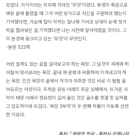
있었다. 의식이라는 외피에 가려진 ‘무엇’이었다. 동생의 죽음으로
벼랑 끝에 몰렸을 때 그가 어떤 방식으로 자신을 구원하려 했는지
기억했다면, 가슴에 칼이 박히는 찰나에 기어코 상대의 눈에 젓가
락을 찔러넣은 걸 기억했다면 나는 사전에 알아차렸을 것이다. 그
의 본성에 웅크리고 있는 ‘무엇’이 무엇인지.
-본문 523쪽
어떤 설계도 없는 삶을 살아보고자 하는 욕망. 그 날것의 세계에 뛰
어들어 맞서보려는 욕망. 끝내 제 운명과 씨름하여 이겨내고자 하
는 욕망. 인간 욕망의 끝에서 작가가 마주한 것은 바로 이 펄펄 끓
어오르는 야성이다. 두꺼운 유빙 아래의 추운 심해에서, 뜨거운 사
막의 태양 아래서 정유정이 길어 올린 것은 골수를 쪼갤 듯 날카롭
고 압도적이며 뜨겁다. ‘욕망 3부작’의 두 번째 작품이 이토록 선연
한 이유다.
출처
:
「
영원한 천국
」
출판사 은행나무