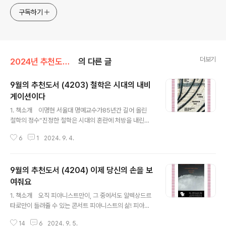
구독하기
더보기
2024년 추천도서(24.3~25.2)/2024-09
의 다른 글
9월의 추천도서 (4203) 철학은 시대의 내비
게이션이다
글 내용
1. 책소개 이명현 서울대 명예교수가85년간 길어 올린
철학의 정수“진정한 철학은 시대의 혼란에 처방을 내린
다”한국 철학계의 거목, 이명현 서울대 명예교수의85년간
6
1
2024. 9. 4.
몰두한 치열한 사유의 증거 현실을 떠난 철학은 없다는 의
미가 없다는 신념 아래 가장 현실적인 철학을 탐구하는 데
몰두한 이명현 서울대 명예교수의 책이 출간됐다. 이 책은
9월의 추천도서 (4204) 이제 당신의 손을 보
올해 85세를 맞아 자신만의 사유로 오롯이 채운 철학서를
펴내고자 하는 오랜 열망을 이뤄낸 것이다. 85년간 현실과
여줘요
글 내용
씨름하며 한 문장씩 길어낸 철학의 정수는 그 깊이를 가늠
1. 책소개 오직 피아니스트만이, 그 중에서도 알렉상드르
하기 어렵다. 특히 서구 철학을 마구잡이로 수용하며 맥락
타로만이 들려줄 수 있는 콘서트 피아니스트의 삶! 피아니
없는 사유를 펼치는 과정에서 철학이 대중을 떠났다고 말
스트 알렉상드르 타로가 자기 자신이라는 존재에 대해 직
하는 저자의 주장처럼, 한국의 현실을 몸으로 부딪치며 치
14
6
2024. 9. 5.
접 써내려간 에세이 『이제 당신의 손을 보여줘요』. 단순한