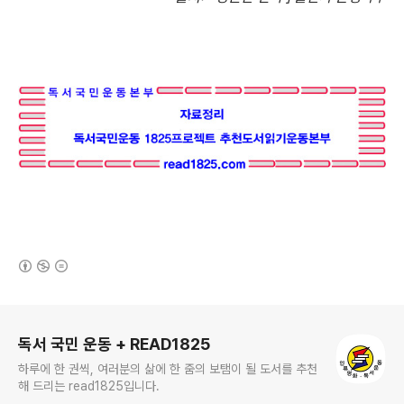
(새창열림)
로그 정보
독서 국민 운동 + READ1825
하루에 한 권씩, 여러분의 삶에 한 줌의 보탬이 될 도서를 추천
해 드리는 read1825입니다.