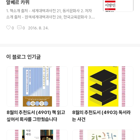
며 1. 사랑의 언저리 옥계원 청평조사 1 청평조사 2 청평조
알베르 카뮈
글 내용
사 3 미인...2. 산중문답 산중문답 하일산중 오사모 경정산
1. 책소개 출처 - 세계대백과사전 21, 동서문화사 2. 저자
백로...3. 달과 술의 인연 취해 누우면 대작 달에 묻노니 장
소개 출처 - 원색세계대백과사전 28, 한국교육문화사 3.
진주 독작...4. 정을 주고 받으며 청계의 밤 오송산 밑에서
목차 1부 2부 에 대한 편지 - 알베르 카뮈 미국판 서문 - 알
어린 두 자식에게 동정호에서 1 동정호에서 2.....
0
0
2016. 8. 24.
베르 카뮈 을 다시 읽는다 - 로제 키요 작품 해설 - 김화영
작가 연보 출처 - 알라딘 제공
이 블로그 인기글
8월의 추천도서 (4901) 책 읽고
8월의 추천도서 (4903) 독서라
싶어서 회사를 그만뒀습니다
는 사건