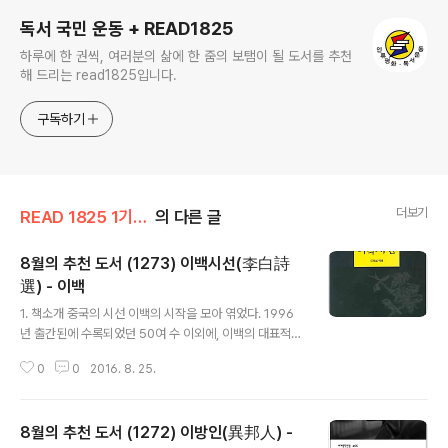
독서 국민 운동 + READ1825
하루에 한 권씩, 여러분의 삶에 한 줌의 보탬이 될 도서를 추천
해 드리는 read1825입니다.
구독하기
더보기
READ 1825 1기(13.3~18.2)
의 다른 글
8월의 추천 도서 (1273) 이백시선(李白詩
選) - 이백
글 내용
1. 책소개 중국의 시선 이백의 시작을 모아 엮었다. 1996
년 출간된에 수록되었던 50여 수 이외에, 이백의 대표적
장시와 다른 시 50여편을 함께 담았다. 전체 6부이며, 해
0
0
2016. 8. 25.
석과 본문, 각주와 해설의 네 부분으로 구성되어 있다. 출처
- 알라딘 제공 2. 저자소개 이백 이원섭시인. 불교학자. 한
국문인협회 부이사장. 한국현대시인협회 회장을 지냈다.
8월의 추천 도서 (1272) 이방인(異邦人) -
출처 - 엘리트2000 제공 3. 목차 이백의 시를 다시 펴내