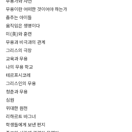
무용가와 자연
무용이란 어떠한 것이어야 하는가
춤추는 아이들
움직임은 생명이다
미(美)와 훈련
무용과 비극과의 관계
그리스의 극장
교육과 무용
나의 무용 학교
테르프시코레
그리스인의 무용
청춘과 무용
심원
위대한 원천
리하르트 바그너
학생들에게 보낸 편지