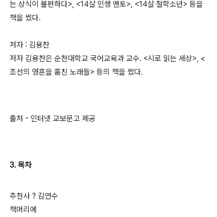
는 상식이 불편하다>, <14살 인생 멘토>, <14살 철학소년> 등을
책을 썼다.
저자 : 김용찬
저자 김용찬은 순천대학교 국어교육과 교수. <시로 읽는 세상>, <
조선의 영혼을 훔친 노래들> 등의 책을 썼다.
출처 - 인터넷 교보문고 제공
3. 목차
추천사 ? 김연수
책머리에