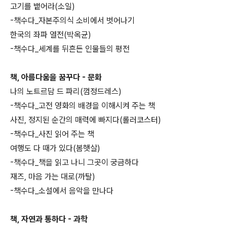
고기를 뱉어라(소일)
-책수다_자본주의식 소비에서 벗어나기
한국의 좌파 열전(박옥균)
-책수다_세계를 뒤흔든 인물들의 평전
책, 아름다움을 꿈꾸다 - 문화
나의 노트르담 드 파리(껌정드레스)
-책수다_고전 영화의 배경을 이해시켜 주는 책
사진, 정지된 순간의 매력에 빠지다(롤러코스터)
-책수다_사진 읽어 주는 책
여행도 다 때가 있다(봄햇살)
-책수다_책을 읽고 나니 그곳이 궁금하다
재즈, 마음 가는 대로(까탈)
-책수다_소설에서 음악을 만나다
책, 자연과 통하다 - 과학