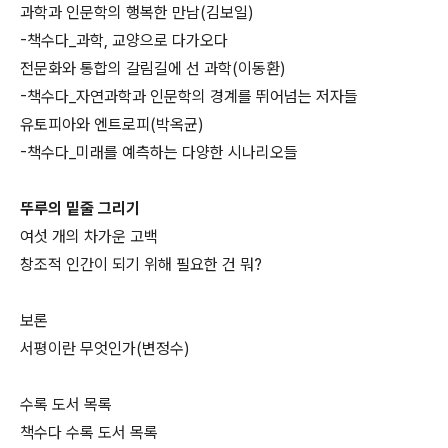
과학과 인문학의 행복한 만남(김보일)
-책수다_과학, 교양으로 다가오다
전문화와 통합의 갈림길에 선 과학(이동환)
-책수다_자연과학과 인문학의 경계를 뛰어넘는 저자들
유토피아와 엔트로피(박옥균)
-책수다_미래를 예측하는 다양한 시나리오들
뚜루의 밑줄 그리기
여섯 개의 차가운 고백
창조적 인간이 되기 위해 필요한 건 뭐?
보론
서평이란 무엇인가(변정수)
수록 도서 목록
책수다 수록 도서 목록