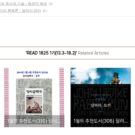
세의 독서의 기술 - 헤르만 헤세
(0)
라마의 행복론 - 달라이 라마
(0)
'READ 1825 1기(13.3~18.2)'
Related Articles
1월의 추천도서(310) 당시삼백수(唐詩三百首) - 손수(孫株)
1월의 추천도서(308) 달려라, 토끼 - 존 업다이크