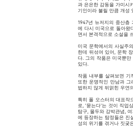
과 은은한 감동을 가미시키
기인이라 불릴 만큼 개성 
1947년 뉴저지의 중산층
에 다시 미국으로 돌아왔다
면서 본격적으로 소설을 
미국 문학에서의 사실주의
한데 뒤섞여 있어, 문학 
다. 그의 작품은 미국뿐만
있다.
작품 내부를 살펴보면 기적
또한 운명적인 만남과 그
법하지 않게 뒤얽힌 우연의
특히 폴 오스터의 대표작으
로, '묻는다'는 것이 직
탐구, 몰두와 강박관념, 
에 등장하는 탐정들은 진실
성의 위기를 겪거나 짓궂은