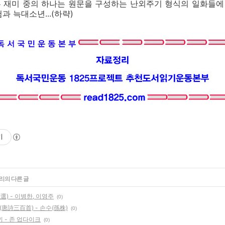
 재미 중의 하나는 원문을 구성하는 난외주기 형식의 일화들에 
 늑대소년...(하략)
기
고리의 다른 글
選) - 이병한, 이영주
(0)
(唐詩三百首) - 손수(孫株)
(0)
끼 - 존 업다이크
(0)