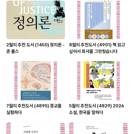
仁·용勇·엄嚴’의 덕목에 맞춰 리더로서 꼭 갖추어야 할 내
용을 담았다.저자 서경석은 ROTC 3기로 임관하여 파월
맹호부대 소대장과 중대장을 거쳐 1999년 중장으로 예편
할 때까지 35년간 군에 몸담으면서..
2월의 추천 도서 (1450) 정의론 -
8월의 추천도서 (4901) 책 읽고
존 롤스
싶어서 회사를 그만뒀습니다
7월의 추천도서 (4895) 종교를
5월의 추천도서 (4829) 2026
실험하다
소설, 한국을 말하다