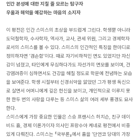
인간 본성에 대한 지칠 줄 모르는 탐구자
우울과 해악을 예감하는 마음의 소지자
이 평전은 인간 스미스의 초상을 부드럽게 그린다. 학생뿐 아니라
도덕철학자, 수사학자, 역사가, 교사, 관세 위원, 그리고 경제학자
로서의 스미스를 볼 수 있다. 스미스의 인간적인 특징을 한마디로
정의하자면 ‘겸손함’이다. 때로 자기비하적인 면도 있었지만 자신
감이 넘쳤고, 타인에게 무심하다가도 자선가의 면모를 보이며, 건
강염려증이 심하면서도 건강을 해칠 정도로 학문에 전념하는 모습
을 보여준다. 학생 시절부터 신경쇠약을 앓았던 그가 평생 독신으
로 살면서 어머니에게 깊은 헌신을 보이고, 개인적으로 이루지 못
한 한두 번의 사랑을 다루는 등 스미스 삶의 여러 세부 풍경도 묘사
한다.
스미스에게 가장 중요한 인물은 스승 프랜시스 허치슨, 친구 데이
비드 흄, 경제 이론가이자 의사인 프랑수아 케네로 평전에서 비중
있게 다뤄진다. 스미스는 『국부론』에서 흄을 ‘단연코 당대의 가장