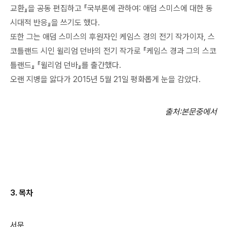
교환』을 공동 편집하고 『국부론에 관하여: 애덤 스미스에 대한 동
시대적 반응』을 쓰기도 했다.
또한 그는 애덤 스미스의 후원자인 케임스 경의 전기 작가이자, 스
코틀랜드 시인 윌리엄 던바의 전기 작가로 『케임스 경과 그의 스코
틀랜드』 『윌리엄 던바』를 출간했다.
오랜 지병을 앓다가 2015년 5월 21일 평화롭게 눈을 감았다.
출처
:
본문중에서
3.
목차
서문