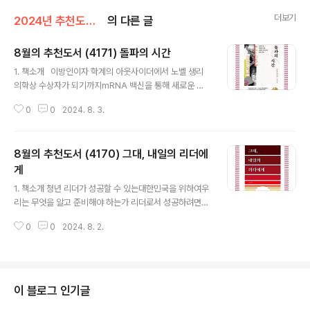
더보기
2024년 추천도서(24.3~25.2)/2024-08
의 다른 글
8월의 추천도서 (4171) 돌파의 시간
글 내용
1. 책소개 이방인이자 학계의 아웃사이더에서 노벨 생리
의학상 수상자가 되기까지mRNA 백신을 통해 새로운 의
학의 시대를 연 커털린 커리코의 회고록 2020년에 전 세
0
0
2024. 8. 3.
계를 강타하여 지구를 마비시키고 수많은 목숨을 앗아간
코로나19의 기억이 아직 생생할 것이다. 팬데믹을 종식시
키기 위해 수많은 노력이 기울여졌지만, 그중 가장 큰 역할
8월의 추천도서 (4170) 그대, 내일의 리더에
을 한 것으로는 전례 없는 빠른 속도로 개발되어 수십억 명
의 사람들에게 투입된 코로나19 백신을 꼽을 수 있을 것이
게
글 내용
다. 백신 개발이 너무 빨랐다는 세간의 우려와 달리 사람들
1. 책소개 청년 리더가 성공할 수 있는대한민국을 위하여우
에게 일상을 되찾아준 백신 뒤에는 한 번에 하나씩, 묵묵하
리는 무엇을 알고 준비해야 하는가 리더로서 성공하려면
게, 확고하게 연구를 수십 년간 이어온 사람의 노력이 있었
어떤 덕목을 갖추고 있어야 할까? 우리는 항상 성장하기 위
다. 바로 학계에서 인정받지 못한 아웃사이더였지만 자신
0
0
2024. 8. 2.
해 고민하고 노력한다. 그러나 제대로 알고 준비하지 않는
의 연구를 결코 포기하지 않고 거침없이..
다면 투자한 시간만큼 유용한 발전을 꾀하기 어려운 것이
현실이다. 이 책은 저자가 2011년부터 ‘그대, 내일의 리더
에게’란 제목으로 시작한 블로그의 글을 바탕으로, 대한민
국의 미래를 짊어질 청년들이 선진 국민으로 나아가는 데
이 블로그 인기글
도움이 되기를 바라는 마음에서 쓴 책이다. ‘지智·신信·인