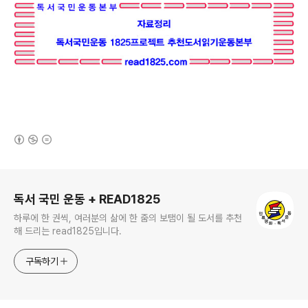
(새창열림)
로그 정보
독서 국민 운동 + READ1825
하루에 한 권씩, 여러분의 삶에 한 줌의 보탬이 될 도서를 추천
해 드리는 read1825입니다.
구독하기