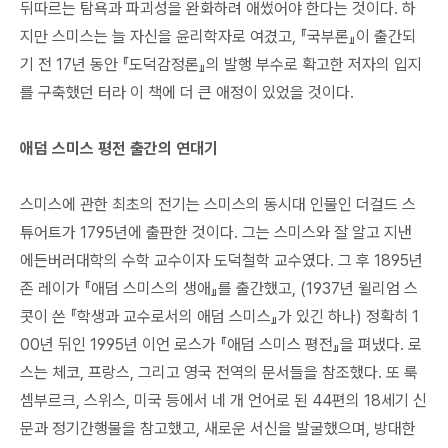
뒤따르는 탐욕과 파괴성을 완화하려 애썼어야 한다는 것이다. 하
지만 스미스는 늘 자신을 윤리학자로 여겼고, 『국부론』이 출간되
기 전 17년 동안 『도덕감정론』의 발행 부수로 확고한 저자의 입지
를 구축했던 터라 이 책에 더 큰 애정이 있었을 것이다.
애덤 스미스 평전 출간의 연대기
스미스에 관한 최초의 전기는 스미스의 동시대 인물인 더걸드 스
튜어트가 1795년에 출판한 것이다. 그는 스미스와 잘 알고 지낸
에든버러대학의 수학 교수이자 도덕철학 교수였다. 그 후 1895년
존 레이가 『애덤 스미스의 생애』를 출간했고, (1937년 윌리엄 스
콧이 쓴 『학생과 교수로서의 애덤 스미스』가 있긴 하나) 정확히 1
00년 뒤인 1995년 이언 로스가 『애덤 스미스 평전』을 펴냈다. 로
스는 체코, 프랑스, 그리고 영국 전역의 문서들을 참조했다. 또 룩
셈부르크, 스위스, 미국 등에서 네 개 언어로 된 44편의 18세기 신
문과 정기간행물을 참고했고, 새로운 서신을 발굴했으며, 방대한