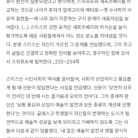
송이 완전히 잘못되었다고 생각하며, 스위프트와 섀프츠베리를 비
교하는 것으로 나아가 후자가 알레고리와 메타포―옛 수사학의 비
유적 표현들―에 너무 많이 의존하는 구식 문체의 대표자임을 보
여준다. (…) 스미스의 강한 공격은 섀프츠베리와 허치슨을 높이
평가하도록 배운 사람들에게서 어느 정도 분노를 자아냈을 것이
다. 분명 스미스는 자신이 가르친 그 문체를 연습했으며, 그의 최고
의 글들은 간결하고 정확한 언어를 보여주고, 경구적인 힘에 있어
서 스위프트에 필적한다._233~234쪽
스미스는 시민사회의 역사를 끌어들여, 사회가 상업적이고 풍요롭
게 될 때 산문이 발달한다는 사실을 언급했다. 산문이 ‘당연히 상무
의 언어인 데 반해 시는 즐거움과 오락의 언어’다. 그의 총체적 판
단은 ‘보통 풍요와 상업이 예술의 발전과 모든 종류의 개선에 선행
한다’는 것이다. 글래스고 학생들이 자신들의 번영하는 도시가 필
연적으로 예술적 성공을 보게 되리라고 기뻐하지 않도록 그는 서
둘러 다음과 같이 덧붙였다. ‘내 말은 예술의 발전과 생활 양식의